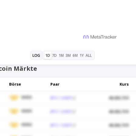
1D
7D
1M
3M
6M
1Y
ALL
LOG
coin Märkte
Börse
Paar
Kurs
WEEX
BTC / USDT
48.430,70 $
WEEX
BTC / USDT
48.430,70 $
WEEX
BTC / USDT
48.430,70 $