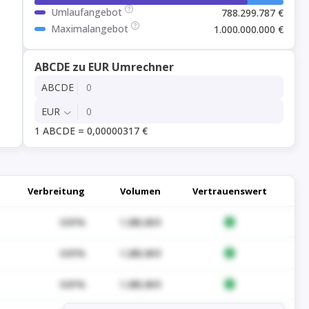
Umlaufangebot
788.299.787 €
Maximalangebot
1.000.000.000 €
ABCDE zu EUR Umrechner
ABCDE
EUR
1 ABCDE = 0,00000317 €
Verbreitung
Volumen
Vertrauenswert
0.01%
1.285,06 $
0.01%
1.285,06 $
0.01%
1.285,06 $