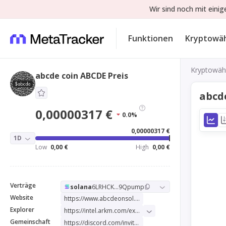
Wir sind noch mit eini
Funktionen
Kryptowä
Kryptowäh
abcde coin ABCDE Preis
abcd
0,00000317 €
0.0%
0,00000317 €
1D
Low
0,00 €
High
0,00 €
Verträge
solana
6LRHCK...9Qpump
Website
https://www.abcdeonsol.xyz/
Explorer
https://intel.arkm.com/explorer/token/abcde-coin
Gemeinschaft
https://discord.com/invite/abcdecoin