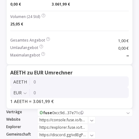
0,00 €
3.061,99 €
Volumen (24 Std)
25,05 €
Gesamtes Angebot
1,00 €
Umlaufangebot
0,00 €
Maximalangebot
∞
AEETH zu EUR Umrechner
AEETH
EUR
1 AEETH = 3.061,99 €
Verträge
fuse
0xcc9d...37e71c
Website
https://console.fuse.io/bridge
Explorer
https://explorer.fuse.io/token/0xcc9d144a8a8a1e71d5ec66a13f301b9e0137e71c
Gemeinschaft
https://discord.gg/vdBgP9xZAm