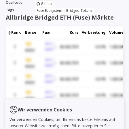
Quellcode
Github
Tags
Fuse Ecosystem
Bridged-Tokens
Allbridge Bridged ETH (Fuse) Märkte
Rank
Börse
Paar
Kurs
Verbreitung
Volumen
BTC /
1
48.430,70 $
0.01%
1.285,06 $
USDT
WEEX
BTC /
1
48.430,70 $
0.01%
1.285,06 $
USDT
WEEX
BTC /
1
48.430,70 $
0.01%
1.285,06 $
USDT
WEEX
BTC /
1
48.430,70 $
0.01%
1.285,06 $
USDT
WEEX
BTC /
Wir verwenden Cookies
1
48.430,70 $
0.01%
1.285,06 $
Load markets
USDT
WEEX
Wir verwenden Cookies, um Ihnen das beste Erlebnis auf
BTC /
unserer Website zu ermöglichen. Bitte akzeptieren Sie
1
48.430,70 $
0.01%
1.285,06 $