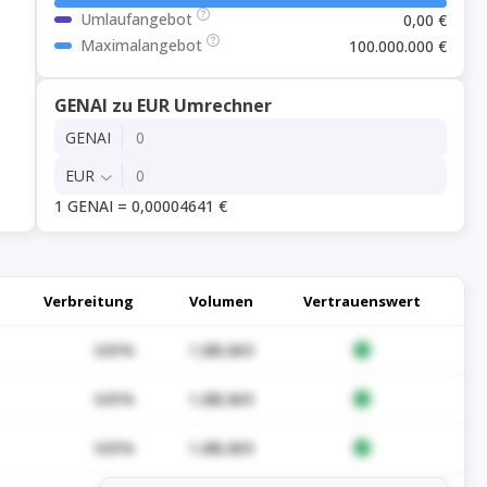
Umlaufangebot
0,00 €
Maximalangebot
100.000.000 €
GENAI zu EUR Umrechner
GENAI
EUR
1 GENAI = 0,00004641 €
Verbreitung
Volumen
Vertrauenswert
0.01%
1.285,06 $
0.01%
1.285,06 $
0.01%
1.285,06 $