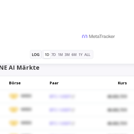
1D
7D
1M
3M
6M
1Y
ALL
LOG
NE AI Märkte
Börse
Paar
Kurs
WEEX
BTC / USDT
48.430,70 $
WEEX
BTC / USDT
48.430,70 $
WEEX
BTC / USDT
48.430,70 $