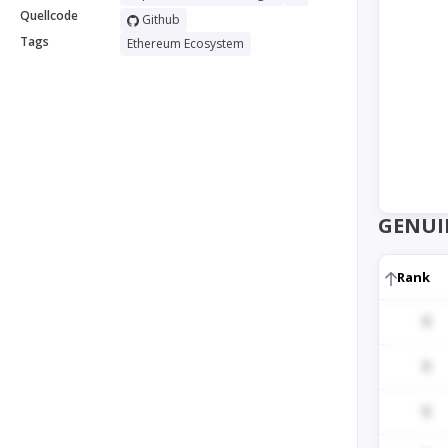
Quellcode
Github
Tags
Ethereum Ecosystem
GENUI
Rank
1
1
1