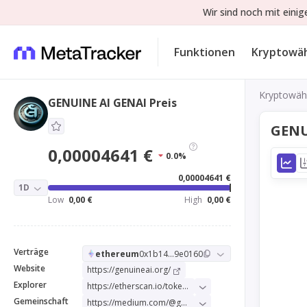
Wir sind noch mit eini
Funktionen
Kryptowä
Kryptowäh
GENUINE AI GENAI Preis
GENU
0,00004641 €
0.0%
0,00004641 €
1D
Low
0,00 €
High
0,00 €
Verträge
ethereum
0x1b14...9e0160
Website
https://genuineai.org/
Explorer
https://etherscan.io/token/0x1b141e732a33d793d788ae65e1378013d49e0160
Gemeinschaft
https://medium.com/@genuineai.erc20