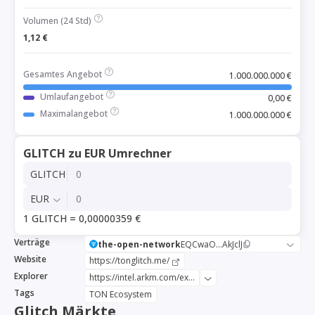
Volumen (24 Std)
1,12 €
Gesamtes Angebot
1.000.000.000 €
Umlaufangebot
0,00 €
Maximalangebot
1.000.000.000 €
GLITCH zu EUR Umrechner
GLITCH
EUR
1 GLITCH = 0,00000359 €
Verträge
the-open-network
EQCwaO...AkJclJ
Website
https://tonglitch.me/
Explorer
https://intel.arkm.com/explorer/token/glitch
Tags
TON Ecosystem
Glitch Märkte