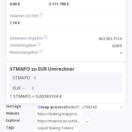
0,00 €
5.111.790 €
Volumen (24 Std)
1,18 €
Gesamtes Angebot
853.953.713 €
Umlaufangebot
0,00 €
Maximalangebot
∞
STMAPO zu EUR Umrechner
STMAPO
EUR
1 STMAPO = 0,00393104 €
Verträge
map-protocol
0x9bd1...c79924
Website
https://staking.mapprotocol.io/
Explorer
https://maposcan.io/token/0x9bd1e0a3a727d0d4f4e9a6d59022e071ddc79924
Tags
Liquid Staking Tokens