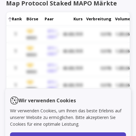
Map Protocol Staked MAPO Märkte
Rank
Börse
Paar
Kurs
Verbreitung
Volumen
BTC /
1
48.430,70 $
0.01%
1.285,06 $
USDT
WEEX
BTC /
1
48.430,70 $
0.01%
1.285,06 $
USDT
WEEX
BTC /
1
48.430,70 $
0.01%
1.285,06 $
USDT
WEEX
BTC /
1
48.430,70 $
0.01%
1.285,06 $
USDT
WEEX
BTC /
Wir verwenden Cookies
1
48.430,70 $
0.01%
1.285,06 $
Load markets
USDT
WEEX
Wir verwenden Cookies, um Ihnen das beste Erlebnis auf
BTC /
unserer Website zu ermöglichen. Bitte akzeptieren Sie
1
48.430,70 $
0.01%
1.285,06 $
USDT
WEEX
Cookies für eine optimale Leistung.
BTC /
1