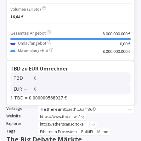
Volumen (24 Std)
16,64 €
Gesamtes Angebot
8.000.000.000 €
Umlaufangebot
0,00 €
Maximalangebot
8.000.000.000 €
TBD zu EUR Umrechner
TBD
EUR
1 TBD = 0,000000568927 €
Verträge
ethereum
0xaed1...6a4f36
Website
https://www.tbd.news/
Explorer
https://etherscan.io/token/0xaed18826655bf9167a377c8647132a937d6a4f36
Tags
Ethereum Ecosystem
PolitiFi
Meme
The Big Debate Märkte