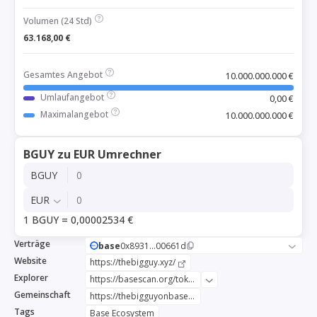
Volumen (24 Std)
63.168,00 €
Gesamtes Angebot
10.000.000.000 €
Umlaufangebot
0,00 €
Maximalangebot
10.000.000.000 €
BGUY zu EUR Umrechner
BGUY
EUR
1 BGUY = 0,00002534 €
Verträge
base
0x8931...00661d
Website
https://thebigguy.xyz/
Explorer
https://basescan.org/token/0x8931ee05ec111325c1700b68e5ef7b887e00661d
Gemeinschaft
https://thebigguyonbase.medium.com/
Tags
Base Ecosystem