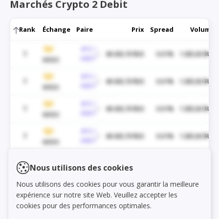
Marchés Crypto 2 Debit
Rank
Échange
Paire
Prix
Spread
Volume
BTC /
1
48 430,70 $US
0.01%
1 285,06 $US
USDT
WEEX
BTC /
1
48 430,70 $US
0.01%
1 285,06 $US
USDT
WEEX
BTC /
1
48 430,70 $US
0.01%
1 285,06 $US
USDT
WEEX
BTC /
1
48 430,70 $US
0.01%
1 285,06 $US
USDT
WEEX
BTC /
1
48 430,70 $US
0.01%
1 285,06 $US
Load markets
Nous utilisons des cookies
USDT
WEEX
Nous utilisons des cookies pour vous garantir la meilleure
BTC /
1
48 430,70 $US
0.01%
1 285,06 $US
expérience sur notre site Web. Veuillez accepter les
USDT
WEEX
cookies pour des performances optimales.
BTC /
1
48 430,70 $US
0.01%
1 285,06 $US