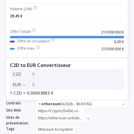
Volume (24h)
29,45 €
Offre Totale
210 000 000 €
Offre en circulation
0,00 €
Offre max.
210 000 000 €
C2D to EUR Convertisseur
C2D
EUR
1 C2D = 0,00003883 €
Contrats
ethereum
0x202b...9b3018
Site Web
https://Crypto2Debit.com
Sites de
https://etherscan.io/token/0x202bab532e9e44f06688abf3406437dbe49b3018
présentation
Tags
Ethereum Ecosystem