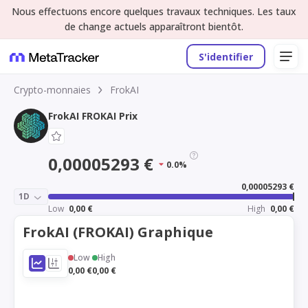
Nous effectuons encore quelques travaux techniques. Les taux
de change actuels apparaîtront bientôt.
S'identifier
Crypto-monnaies
FrokAI
FrokAI FROKAI Prix
0,00005293 €
0.0%
0,00005293 €
1D
Low
0,00 €
High
0,00 €
FrokAI (FROKAI) Graphique
Low
High
0,00 €
0,00 €