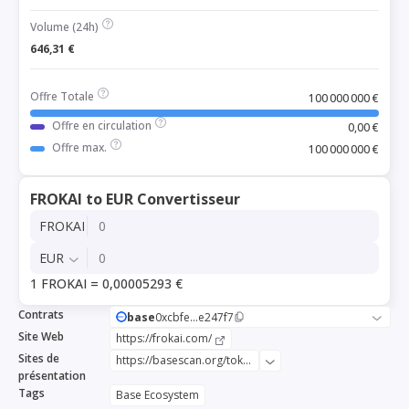
Volume (24h)
646,31 €
Offre Totale
100 000 000 €
Offre en circulation
0,00 €
Offre max.
100 000 000 €
FROKAI to EUR Convertisseur
FROKAI
EUR
1 FROKAI = 0,00005293 €
Contrats
base
0xcbfe...e247f7
Site Web
https://frokai.com/
Sites de
https://basescan.org/token/0xcbfe8e065534d0cc117bd71a11b0249a63e247f7
présentation
Tags
Base Ecosystem