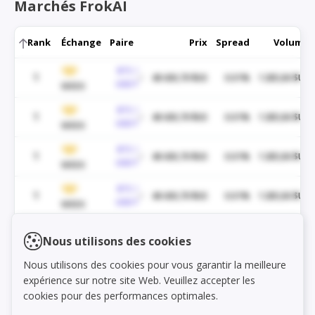
Marchés FrokAI
Rank
Échange
Paire
Prix
Spread
Volume
BTC /
1
48 430,70 $US
0.01%
1 285,06 $US
USDT
WEEX
BTC /
1
48 430,70 $US
0.01%
1 285,06 $US
USDT
WEEX
BTC /
1
48 430,70 $US
0.01%
1 285,06 $US
USDT
WEEX
BTC /
1
48 430,70 $US
0.01%
1 285,06 $US
USDT
WEEX
BTC /
1
48 430,70 $US
0.01%
1 285,06 $US
Load markets
Nous utilisons des cookies
USDT
WEEX
Nous utilisons des cookies pour vous garantir la meilleure
BTC /
1
48 430,70 $US
0.01%
1 285,06 $US
expérience sur notre site Web. Veuillez accepter les
USDT
WEEX
cookies pour des performances optimales.
BTC /
1
48 430,70 $US
0.01%
1 285,06 $US