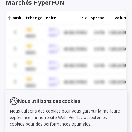
Marchés HyperFUN
Rank
Échange
Paire
Prix
Spread
Volume
BTC /
1
48 430,70 $US
0.01%
1 285,06 $US
USDT
WEEX
BTC /
1
48 430,70 $US
0.01%
1 285,06 $US
USDT
WEEX
BTC /
1
48 430,70 $US
0.01%
1 285,06 $US
USDT
WEEX
BTC /
1
48 430,70 $US
0.01%
1 285,06 $US
USDT
WEEX
BTC /
1
48 430,70 $US
0.01%
1 285,06 $US
Load markets
Nous utilisons des cookies
USDT
WEEX
Nous utilisons des cookies pour vous garantir la meilleure
BTC /
1
48 430,70 $US
0.01%
1 285,06 $US
expérience sur notre site Web. Veuillez accepter les
USDT
WEEX
cookies pour des performances optimales.
BTC /
1
48 430,70 $US
0.01%
1 285,06 $US