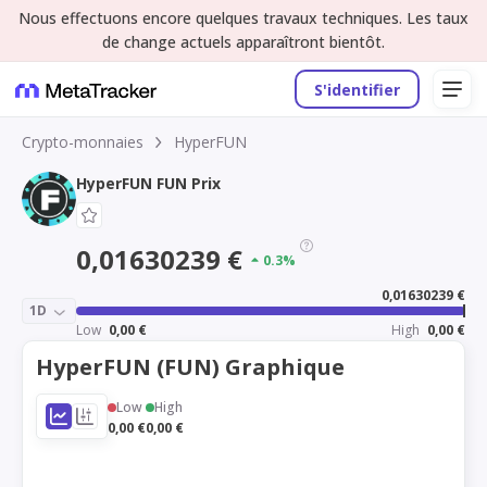
Nous effectuons encore quelques travaux techniques. Les taux
de change actuels apparaîtront bientôt.
S'identifier
Crypto-monnaies
HyperFUN
HyperFUN FUN Prix
0,01630239 €
0.3%
0,01630239 €
1D
Low
0,00 €
High
0,00 €
HyperFUN (FUN) Graphique
Low
High
0,00 €
0,00 €