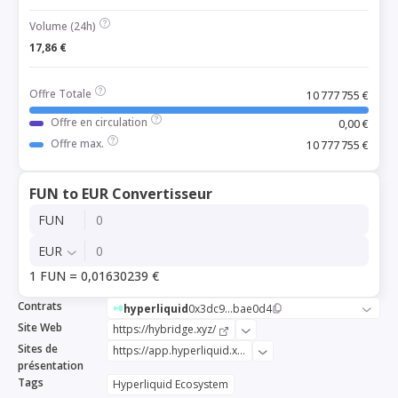
Volume (24h)
17,86 €
Offre Totale
10 777 755 €
Offre en circulation
0,00 €
Offre max.
10 777 755 €
FUN to EUR Convertisseur
FUN
EUR
1 FUN = 0,01630239 €
Contrats
hyperliquid
0x3dc9...bae0d4
Site Web
https://hybridge.xyz/
Sites de
https://app.hyperliquid.xyz/explorer/token/0x3dc9f93c39ddd9f0182ad1e584bae0d4
présentation
Tags
Hyperliquid Ecosystem