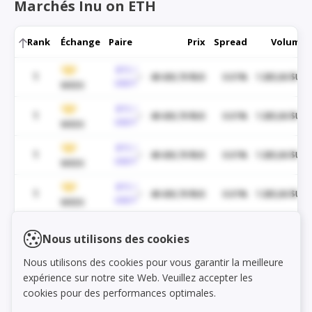
Marchés Inu on ETH
Rank
Échange
Paire
Prix
Spread
Volume
BTC /
1
48 430,70 $US
0.01%
1 285,06 $US
USDT
WEEX
BTC /
1
48 430,70 $US
0.01%
1 285,06 $US
USDT
WEEX
BTC /
1
48 430,70 $US
0.01%
1 285,06 $US
USDT
WEEX
BTC /
1
48 430,70 $US
0.01%
1 285,06 $US
USDT
WEEX
BTC /
1
48 430,70 $US
0.01%
1 285,06 $US
Load markets
Nous utilisons des cookies
USDT
WEEX
Nous utilisons des cookies pour vous garantir la meilleure
BTC /
1
48 430,70 $US
0.01%
1 285,06 $US
expérience sur notre site Web. Veuillez accepter les
USDT
WEEX
cookies pour des performances optimales.
BTC /
1
48 430,70 $US
0.01%
1 285,06 $US