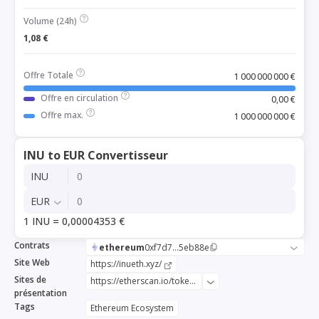
Volume (24h)
1,08 €
Offre Totale
1 000 000 000 €
Offre en circulation
0,00 €
Offre max.
1 000 000 000 €
INU to EUR Convertisseur
INU
EUR
1 INU = 0,00004353 €
Contrats
ethereum
0xf7d7...5eb88e
Site Web
https://inueth.xyz/
Sites de
https://etherscan.io/token/0xf7d75a5e807b5345eb7aab8cc9a2f9e2175eb88e
présentation
Tags
Ethereum Ecosystem