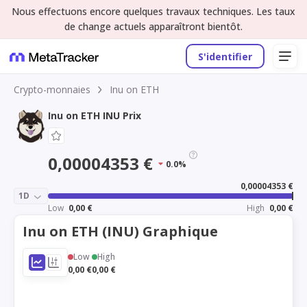
Nous effectuons encore quelques travaux techniques. Les taux
de change actuels apparaîtront bientôt.
S'identifier
Crypto-monnaies
Inu on ETH
Inu on ETH INU Prix
0,00004353 €
0.0%
0,00004353 €
1D
Low
0,00 €
High
0,00 €
Inu on ETH (INU) Graphique
Low
High
0,00 €
0,00 €