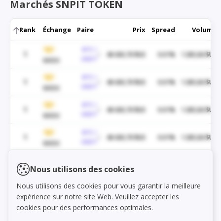
Marchés SNPIT TOKEN
Rank
Échange
Paire
Prix
Spread
Volume
BTC /
1
48 430,70 $US
0.01%
1 285,06 $US
USDT
WEEX
BTC /
1
48 430,70 $US
0.01%
1 285,06 $US
USDT
WEEX
BTC /
1
48 430,70 $US
0.01%
1 285,06 $US
USDT
WEEX
BTC /
1
48 430,70 $US
0.01%
1 285,06 $US
USDT
WEEX
BTC /
1
48 430,70 $US
0.01%
1 285,06 $US
Load markets
Nous utilisons des cookies
USDT
WEEX
Nous utilisons des cookies pour vous garantir la meilleure
BTC /
1
48 430,70 $US
0.01%
1 285,06 $US
expérience sur notre site Web. Veuillez accepter les
USDT
WEEX
cookies pour des performances optimales.
BTC /
1
48 430,70 $US
0.01%
1 285,06 $US