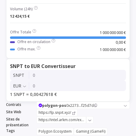
Volume (24h)
12 424,15 €
Offre Totale
1 000 000 000 €
Offre en circulation
0,00 €
Offre max.
1 000 000 000 €
SNPT to EUR Convertisseur
SNPT
EUR
1 SNPT = 0,00427618 €
Contrats
polygon-pos
0x2273...f25d7d
Site Web
https://lp.snpit.xyz/
Sites de
https://intel.arkm.com/explorer/token/snpit-token
présentation
Tags
Polygon Ecosystem
Gaming (GameFi)