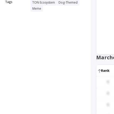
Tags
TON Ecosystem
Dog-Themed
Meme
March
Rank
1
1
1