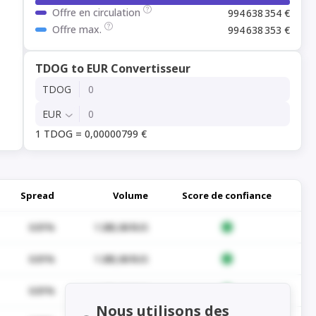
Offre en circulation
994 638 354 €
Offre max.
994 638 353 €
TDOG to EUR Convertisseur
TDOG
EUR
1 TDOG = 0,00000799 €
Spread
Volume
Score de confiance
0.01%
1 285,06 $US
0.01%
1 285,06 $US
0.01%
1 285,06 $US
Nous utilisons des