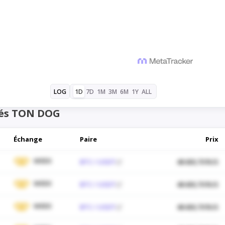
1D
7D
1M
3M
6M
1Y
ALL
LOG
és TON DOG
Échange
Paire
Prix
WEEX
BTC / USDT
48 430,70 $US
WEEX
BTC / USDT
48 430,70 $US
WEEX
BTC / USDT
48 430,70 $US