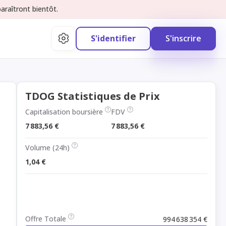
raîtront bientôt.
S'identifier
S'inscrire
TDOG Statistiques de Prix
Capitalisation boursière
FDV
7 883,56 €
7 883,56 €
Volume (24h)
1,04 €
Offre Totale
994 638 354 €