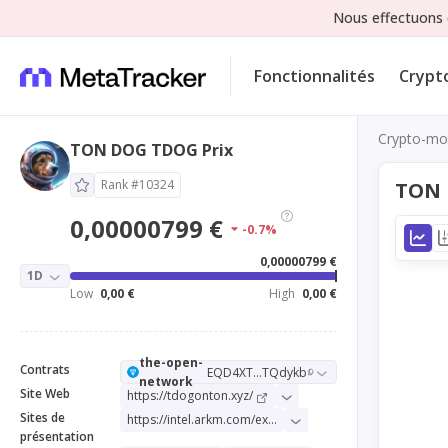
Nous effectuons 
Fonctionnalités
Crypt
Crypto-mo
TON DOG TDOG Prix
Rank #10324
TON 
0,00000799 €
-0.7%
0,00000799 €
1D
Low
0,00 €
High
0,00 €
the-open-
Contrats
EQD4XT...TQdykb
network
Site Web
https://tdogonton.xyz/
Sites de
https://intel.arkm.com/explorer/token/ton-dog
présentation