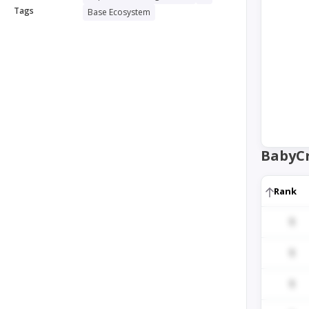
Tags
Base Ecosystem
BabyCr
Rank
1
1
1