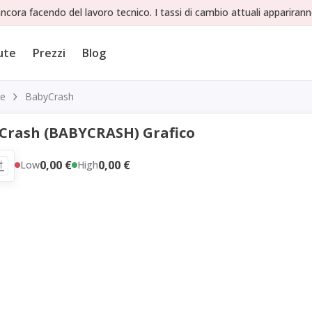
ncora facendo del lavoro tecnico. I tassi di cambio attuali apparirann
ute
Prezzi
Blog
te
BabyCrash
Crash (BABYCRASH) Grafico
0,00 €
0,00 €
Low
High