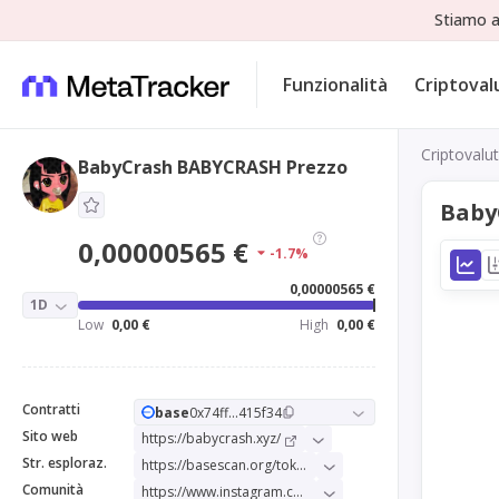
Stiamo a
Funzionalità
Criptoval
Criptovalu
BabyCrash BABYCRASH Prezzo
Baby
0,00000565 €
-1.7%
0,00000565 €
1D
Low
0,00 €
High
0,00 €
Contratti
base
0x74ff...415f34
Sito web
https://babycrash.xyz/
Str. esploraz.
https://basescan.org/token/0x74ff3cbf86f95fea386f79633d7bc4460d415f34
Comunità
https://www.instagram.com/babycrashbase/