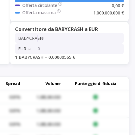
Offerta circolante
0,00 €
Offerta massima
1.000.000.000 €
Convertitore da BABYCRASH a EUR
BABYCRASH
EUR
1 BABYCRASH = 0,00000565 €
Spread
Volume
Punteggio di fiducia
0.01%
1.285,06 USD
0.01%
1.285,06 USD
0.01%
1.285,06 USD