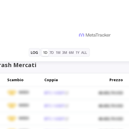
1D
7D
1M
3M
6M
1Y
ALL
LOG
ash Mercati
Scambio
Coppia
Prezzo
WEEX
BTC / USDT
48.430,70 USD
WEEX
BTC / USDT
48.430,70 USD
WEEX
BTC / USDT
48.430,70 USD