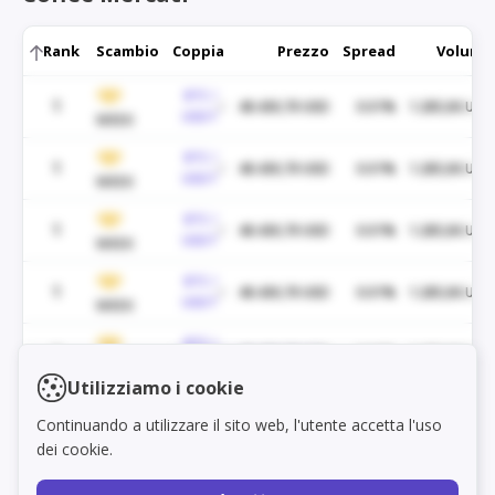
Rank
Scambio
Coppia
Prezzo
Spread
Volume
BTC /
1
48.430,70 USD
0.01%
1.285,06 USD
USDT
WEEX
BTC /
1
48.430,70 USD
0.01%
1.285,06 USD
USDT
WEEX
BTC /
1
48.430,70 USD
0.01%
1.285,06 USD
USDT
WEEX
BTC /
1
48.430,70 USD
0.01%
1.285,06 USD
USDT
WEEX
BTC /
1
48.430,70 USD
0.01%
1.285,06 USD
Load markets
USDT
WEEX
Utilizziamo i cookie
BTC /
1
48.430,70 USD
0.01%
1.285,06 USD
Continuando a utilizzare il sito web, l'utente accetta l'uso
USDT
WEEX
dei cookie.
BTC /
1
48.430,70 USD
0.01%
1.285,06 USD
USDT
WEEX