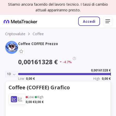
Stiamo ancora facendo del lavoro tecnico. I tassi di cambio
attuali appariranno presto.
Accedi
Criptovalute
Coffee
Coffee COFFEE Prezzo
0,00161328 €
-4.7%
0,00161328 €
1D
Low
0,00 €
High
0,00 €
Coffee (COFFEE) Grafico
Low
High
0,00 €
0,00 €