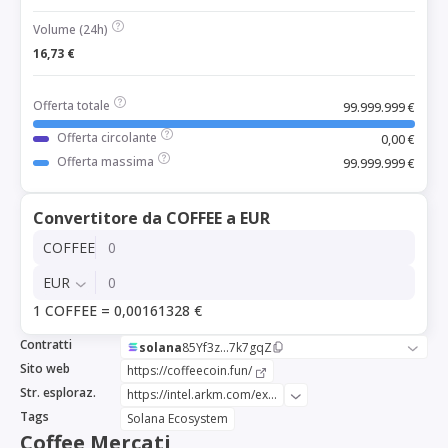
Volume (24h)
16,73 €
Offerta totale
99.999.999 €
Offerta circolante
0,00 €
Offerta massima
99.999.999 €
Convertitore da COFFEE a EUR
COFFEE
EUR
1 COFFEE = 0,00161328 €
Contratti
solana
85Yf3z...7k7gqZ
Sito web
https://coffeecoin.fun/
Str. esploraz.
https://intel.arkm.com/explorer/token/coffee
Tags
Solana Ecosystem
Coffee Mercati