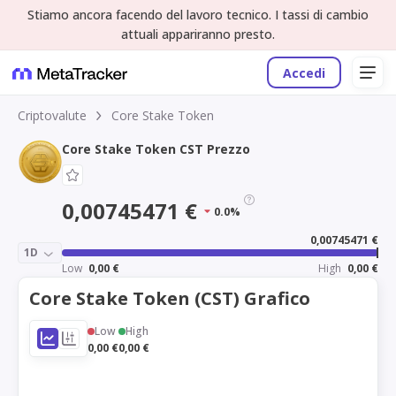
Stiamo ancora facendo del lavoro tecnico. I tassi di cambio
attuali appariranno presto.
Accedi
Criptovalute
Core Stake Token
Core Stake Token CST Prezzo
0,00745471 €
0.0%
0,00745471 €
1D
Low
0,00 €
High
0,00 €
Core Stake Token (CST) Grafico
Low
High
0,00 €
0,00 €