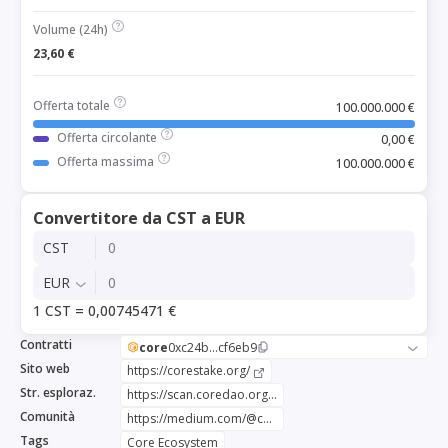
Volume (24h)
23,60 €
Offerta totale
100.000.000 €
Offerta circolante
0,00 €
Offerta massima
100.000.000 €
Convertitore da CST a EUR
CST
EUR
1 CST = 0,00745471 €
Contratti
core
0xc24b...cf6eb9
Sito web
https://corestake.org/
Str. esploraz.
https://scan.coredao.org/token/0xc24b642357d7dd1bbe33f3d8aa0101dfa2cf6eb9
Comunità
https://medium.com/@coredaostake
Tags
Core Ecosystem