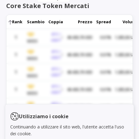
Core Stake Token Mercati
Rank
Scambio
Coppia
Prezzo
Spread
Volume
BTC /
1
48.430,70 USD
0.01%
1.285,06 USD
USDT
WEEX
BTC /
1
48.430,70 USD
0.01%
1.285,06 USD
USDT
WEEX
BTC /
1
48.430,70 USD
0.01%
1.285,06 USD
USDT
WEEX
BTC /
1
48.430,70 USD
0.01%
1.285,06 USD
USDT
WEEX
BTC /
1
48.430,70 USD
0.01%
1.285,06 USD
Load markets
USDT
WEEX
Utilizziamo i cookie
BTC /
1
48.430,70 USD
0.01%
1.285,06 USD
Continuando a utilizzare il sito web, l'utente accetta l'uso
USDT
WEEX
dei cookie.
BTC /