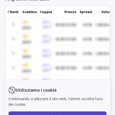
Rank
Scambio
Coppia
Prezzo
Spread
Volume
BTC /
1
48.430,70 USD
0.01%
1.285,06 USD
USDT
WEEX
BTC /
1
48.430,70 USD
0.01%
1.285,06 USD
USDT
WEEX
BTC /
1
48.430,70 USD
0.01%
1.285,06 USD
USDT
WEEX
BTC /
1
48.430,70 USD
0.01%
1.285,06 USD
USDT
WEEX
BTC /
1
48.430,70 USD
0.01%
1.285,06 USD
Load markets
USDT
WEEX
Utilizziamo i cookie
BTC /
1
48.430,70 USD
0.01%
1.285,06 USD
Continuando a utilizzare il sito web, l'utente accetta l'uso
USDT
WEEX
dei cookie.
BTC /
1
48.430,70 USD
0.01%
1.285,06 USD
USDT
WEEX