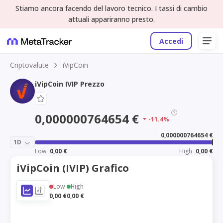
Stiamo ancora facendo del lavoro tecnico. I tassi di cambio
attuali appariranno presto.
Accedi
Criptovalute
iVipCoin
iVipCoin IVIP Prezzo
0,000000764654 €
-11.4%
0,000000764654 €
1D
Low
0,00 €
High
0,00 €
iVipCoin (IVIP) Grafico
Low
High
0,00 €
0,00 €