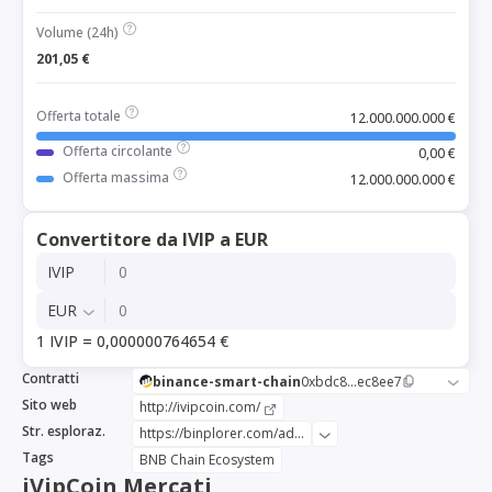
Volume (24h)
201,05 €
Offerta totale
12.000.000.000 €
Offerta circolante
0,00 €
Offerta massima
12.000.000.000 €
Convertitore da IVIP a EUR
IVIP
EUR
1 IVIP = 0,000000764654 €
Contratti
binance-smart-chain
0xbdc8...ec8ee7
Sito web
http://ivipcoin.com/
Str. esploraz.
https://binplorer.com/address/0xbdc87a65e0b6bfb631847b7de815d2b07dec8ee7
Tags
BNB Chain Ecosystem
iVipCoin Mercati