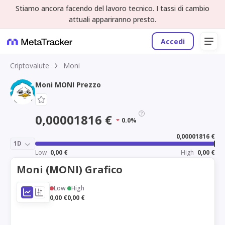
Stiamo ancora facendo del lavoro tecnico. I tassi di cambio
attuali appariranno presto.
Accedi
Criptovalute
Moni
Moni MONI Prezzo
0,00001816 €
0.0%
0,00001816 €
1D
Low
0,00 €
High
0,00 €
Moni (MONI) Grafico
Low
High
0,00 €
0,00 €