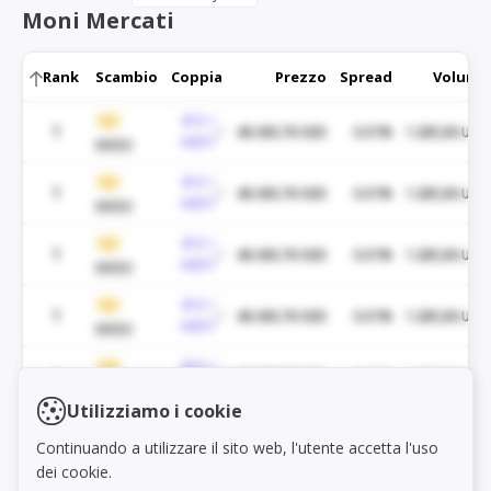
Moni Mercati
Rank
Scambio
Coppia
Prezzo
Spread
Volume
BTC /
1
48.430,70 USD
0.01%
1.285,06 USD
USDT
WEEX
BTC /
1
48.430,70 USD
0.01%
1.285,06 USD
USDT
WEEX
BTC /
1
48.430,70 USD
0.01%
1.285,06 USD
USDT
WEEX
BTC /
1
48.430,70 USD
0.01%
1.285,06 USD
USDT
WEEX
BTC /
1
48.430,70 USD
0.01%
1.285,06 USD
Load markets
USDT
WEEX
Utilizziamo i cookie
BTC /
1
48.430,70 USD
0.01%
1.285,06 USD
Continuando a utilizzare il sito web, l'utente accetta l'uso
USDT
WEEX
dei cookie.
BTC /