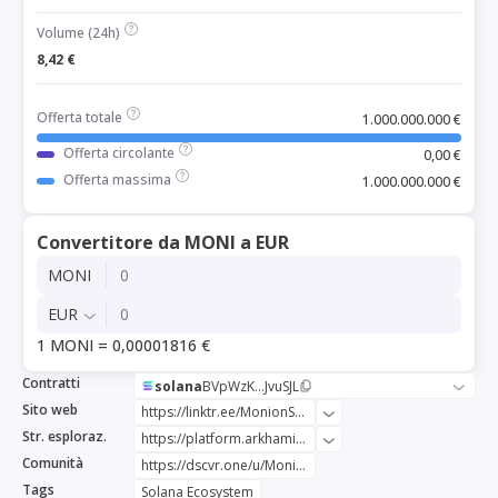
Volume (24h)
8,42 €
Offerta totale
1.000.000.000 €
Offerta circolante
0,00 €
Offerta massima
1.000.000.000 €
Convertitore da MONI a EUR
MONI
EUR
1 MONI = 0,00001816 €
Contratti
solana
BVpWzK...JvuSJL
Sito web
https://linktr.ee/MonionSol
Str. esploraz.
https://platform.arkhamintelligence.com/explorer/token/moni
Comunità
https://dscvr.one/u/Monionsol
Tags
Solana Ecosystem