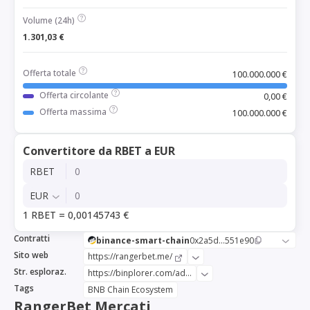
Volume (24h)
1.301,03 €
Offerta totale
100.000.000 €
Offerta circolante
0,00 €
Offerta massima
100.000.000 €
Convertitore da RBET a EUR
RBET
EUR
1 RBET = 0,00145743 €
Contratti
binance-smart-chain
0x2a5d...551e90
Sito web
https://rangerbet.me/
Str. esploraz.
https://binplorer.com/address/0x2a5da6b2e641484b1233e69109ddaaa330551e90
Tags
BNB Chain Ecosystem
RangerBet Mercati