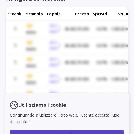
Rank
Scambio
Coppia
Prezzo
Spread
Volume
BTC /
1
48.430,70 USD
0.01%
1.285,06 USD
USDT
WEEX
BTC /
1
48.430,70 USD
0.01%
1.285,06 USD
USDT
WEEX
BTC /
1
48.430,70 USD
0.01%
1.285,06 USD
USDT
WEEX
BTC /
1
48.430,70 USD
0.01%
1.285,06 USD
USDT
WEEX
BTC /
1
48.430,70 USD
0.01%
1.285,06 USD
Load markets
USDT
WEEX
Utilizziamo i cookie
BTC /
1
48.430,70 USD
0.01%
1.285,06 USD
Continuando a utilizzare il sito web, l'utente accetta l'uso
USDT
WEEX
dei cookie.
BTC /
1
48.430,70 USD
0.01%
1.285,06 USD
USDT
WEEX