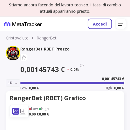
Stiamo ancora facendo del lavoro tecnico. I tassi di cambio
attuali appariranno presto.
Accedi
Criptovalute
RangerBet
RangerBet RBET Prezzo
0,00145743 €
0.0%
0,00145743 €
1D
Low
0,00 €
High
0,00 €
RangerBet (RBET) Grafico
Low
High
0,00 €
0,00 €