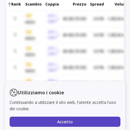
Rank
Scambio
Coppia
Prezzo
Spread
Volume
BTC /
1
48.430,70 USD
0.01%
1.285,06 USD
USDT
WEEX
BTC /
1
48.430,70 USD
0.01%
1.285,06 USD
USDT
WEEX
BTC /
1
48.430,70 USD
0.01%
1.285,06 USD
USDT
WEEX
BTC /
1
48.430,70 USD
0.01%
1.285,06 USD
USDT
WEEX
BTC /
1
48.430,70 USD
0.01%
1.285,06 USD
Load markets
USDT
WEEX
Utilizziamo i cookie
BTC /
1
48.430,70 USD
0.01%
1.285,06 USD
Continuando a utilizzare il sito web, l'utente accetta l'uso
USDT
WEEX
dei cookie.
BTC /
1
48.430,70 USD
0.01%
1.285,06 USD
USDT
WEEX
Accetto
BTC /