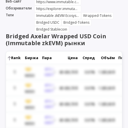
Веб-сайт
https://www.immutable.com/products/immutable-zkevm
Обозреватели
https://explorer.immutable.com/token/0xeb466342c4d449bc9f53a865d5cb90586f405215
Теги
Immutable zkEVM Ecosystem
Wrapped-Tokens
Bridged USDC
Bridged-Tokens
Bridged Stablecoin
Bridged Axelar Wrapped USD Coin
(Immutable zkEVM) рынки
Rank
Биржа
Пара
Цена
Спред
Объём
Пока
BTC /
1
48 430,70 $
0.01%
1 285,06 $
USDT
WEEX
BTC /
1
48 430,70 $
0.01%
1 285,06 $
USDT
WEEX
BTC /
1
48 430,70 $
0.01%
1 285,06 $
USDT
WEEX
BTC /
1
48 430,70 $
0.01%
1 285,06 $
USDT
WEEX