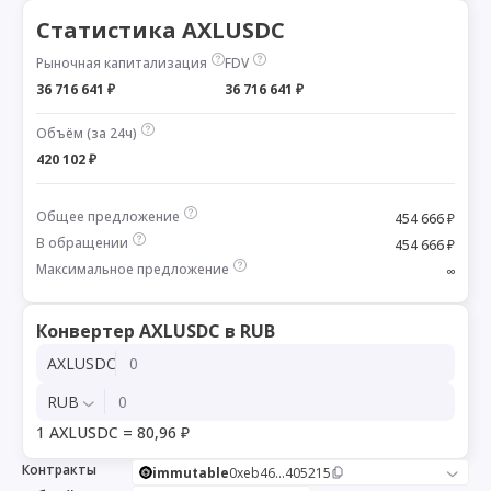
Статистика AXLUSDC
Рыночная капитализация
FDV
36 716 641 ₽
36 716 641 ₽
Объём (за 24ч)
420 102 ₽
Общее предложение
454 666 ₽
В обращении
454 666 ₽
Максимальное предложение
∞
Конвертер AXLUSDC в RUB
AXLUSDC
RUB
1 AXLUSDC = 80,96 ₽
Контракты
immutable
0xeb46...405215