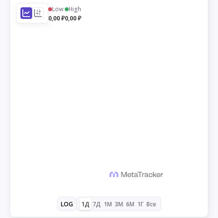
Low
High
0,00 ₽
0,00 ₽
1Д
7Д
1М
3М
6М
1Г
Все
LOG