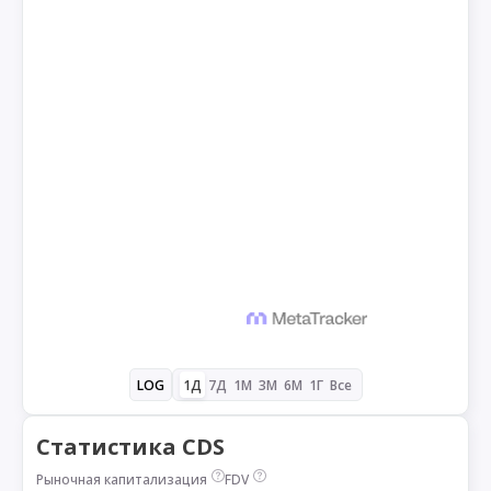
1Д
7Д
1М
3М
6М
1Г
Все
LOG
Статистика CDS
Рыночная капитализация
FDV