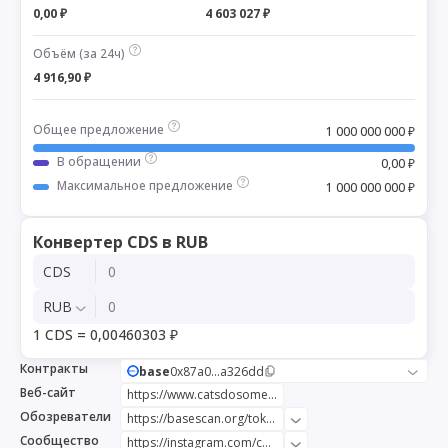
0,00 ₽
4 603 027 ₽
Объём (за 24ч)
4 916,90 ₽
Общее предложение
1 000 000 000 ₽
В обращении
0,00 ₽
Максимальное предложение
1 000 000 000 ₽
Конвертер CDS в RUB
CDS
RUB
1 CDS = 0,00460303 ₽
Контракты
base
0x87a0...a326dd
Веб-сайт
https://www.catsdosomething.com/
Обозреватели
https://basescan.org/token/0x87a0233a8cb4392ec3eb8fa467817fc0b6a326dd
Сообщество
https://instagram.com/catsdosomething_