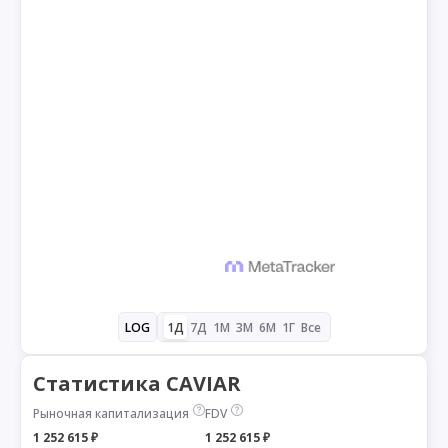
1Д
7Д
1М
3М
6М
1Г
Все
LOG
Статистика CAVIAR
Рыночная капитализация
FDV
1 252 615 ₽
1 252 615 ₽