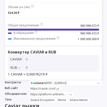
Объём (за 24ч)
524,30 ₽
Общее предложение
960 996 672 ₽
В обращении
960 996 672 ₽
Максимальное предложение
1 000 000 000 ₽
Конвертер CAVIAR в RUB
CAVIAR
RUB
1 CAVIAR = 0,00076219 ₽
Контракты
solana
5BFkf1...ELREfm
Веб-сайт
https://caviar.cool/
Обозреватели
https://platform.arkhamintelligence.com/explorer/token/caviar-meme
Теги
Solana Ecosystem
Meme
Solana Meme
Caviar рынки