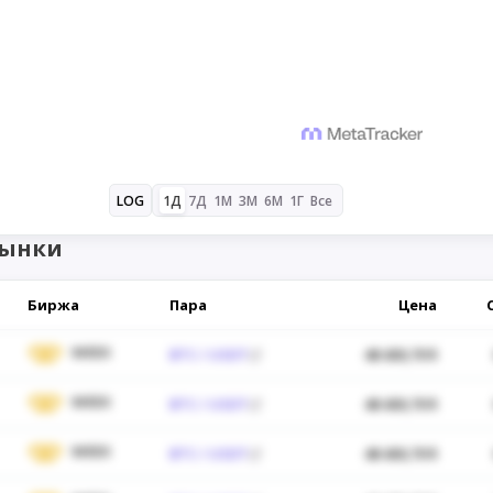
1Д
7Д
1М
3М
6М
1Г
Все
LOG
рынки
Биржа
Пара
Цена
WEEX
BTC / USDT
48 430,70 $
WEEX
BTC / USDT
48 430,70 $
WEEX
BTC / USDT
48 430,70 $