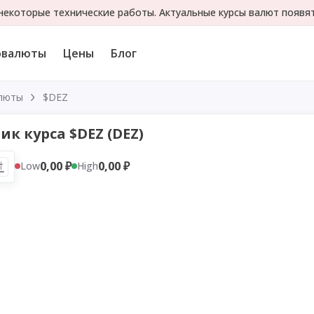
екоторые технические работы. Актуальные курсы валют появя
овалюты
Цены
Блог
люты
$DEZ
ик курса $DEZ (DEZ)
0,00 ₽
0,00 ₽
Low
High