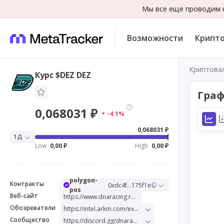
Мы все еще проводим н
Возможности
Крипт
Криптова
Курс $DEZ DEZ
Граф
0,068031 ₽
-4.1%
0,068031 ₽
1Д
Low
0,00 ₽
High
0,00 ₽
polygon-
Контракты
0xdc4f...175f1e
pos
Веб-сайт
https://www.dnaracing.run/
Обозреватели
https://intel.arkm.com/explorer/token/dez
Сообщество
https://discord.gg/dnaracing