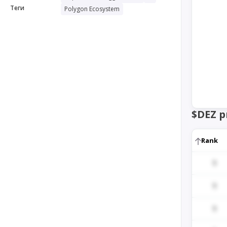
Теги
Polygon Ecosystem
$DEZ 
Rank
1
1
1