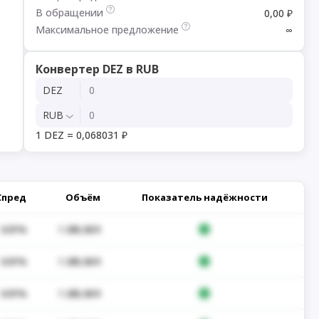
В обращении
0,00 ₽
Максимальное предложение
∞
Конвертер DEZ в RUB
DEZ
RUB
1 DEZ = 0,068031 ₽
Спред
Объём
Показатель надёжности
0.01%
1 285,06 $
0.01%
1 285,06 $
0.01%
1 285,06 $