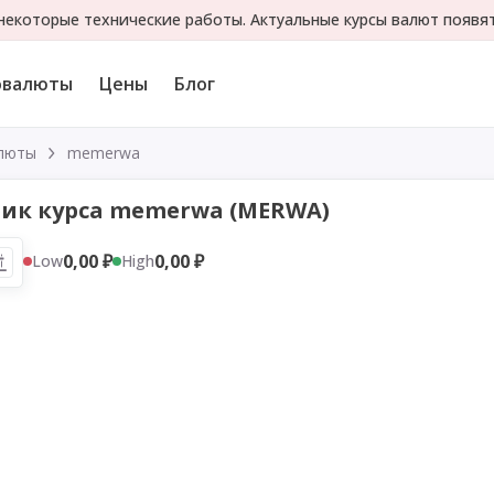
екоторые технические работы. Актуальные курсы валют появя
овалюты
Цены
Блог
люты
memerwa
ик курса memerwa (MERWA)
0,00 ₽
0,00 ₽
Low
High