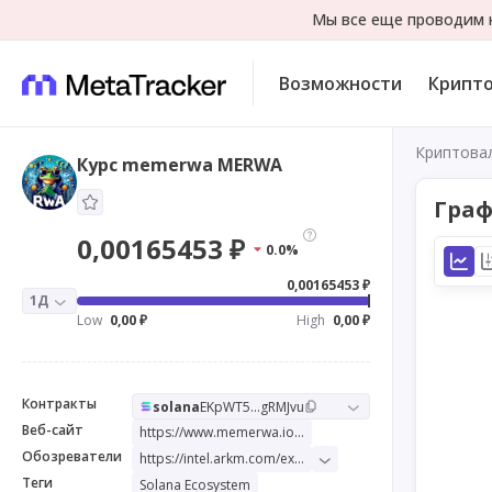
Мы все еще проводим н
Возможности
Крипт
Криптова
Курс memerwa MERWA
Граф
0,00165453 ₽
0.0%
0,00165453 ₽
1Д
Low
0,00 ₽
High
0,00 ₽
Контракты
solana
EKpWT5...gRMJvu
Веб-сайт
https://www.memerwa.io/
Обозреватели
https://intel.arkm.com/explorer/token/memerwa
Теги
Solana Ecosystem