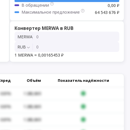
В обращении
0,00 ₽
Максимальное предложение
64 543 676 ₽
Конвертер MERWA в RUB
MERWA
RUB
1 MERWA = 0,00165453 ₽
Спред
Объём
Показатель надёжности
0.01%
1 285,06 $
0.01%
1 285,06 $
0.01%
1 285,06 $