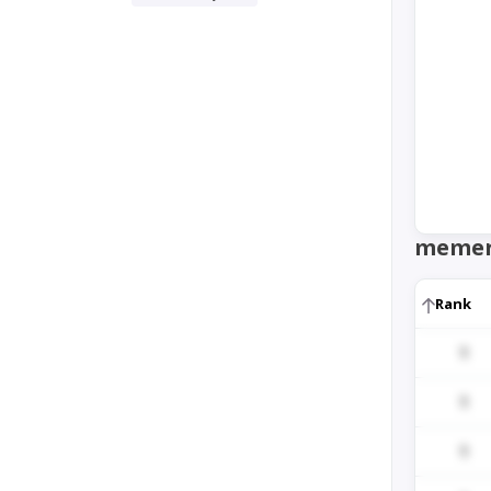
memer
Rank
1
1
1