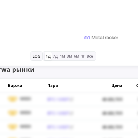
1Д
7Д
1М
3М
6М
1Г
Все
LOG
wa рынки
Биржа
Пара
Цена
WEEX
BTC / USDT
48 430,70 $
WEEX
BTC / USDT
48 430,70 $
WEEX
BTC / USDT
48 430,70 $