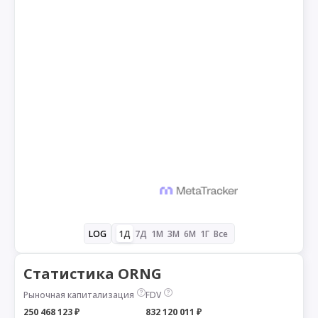
1Д
7Д
1М
3М
6М
1Г
Все
LOG
Статистика ORNG
Рыночная капитализация
FDV
250 468 123 ₽
832 120 011 ₽