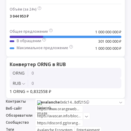
Объём (за 24ч)
3 044 953 ₽
Общее предложение
1 000 000 000 ₽
В обращении
301 000 000 ₽
Максимальное предложение
1 000 000 000 ₽
Конвертер ORNG в RUB
ORNG
RUB
1 ORNG = 0,832558 ₽
Контракты
avalanche
0x6c14...8df215
Веб-сайт
https://www.orangeweb3.com/
Обозреватели
https://avascan.info/blockchain/c/address/0x6c14c1898c843ff66ca51e87244690bbc28df215/token
Сообщество
https://discord.gg/orange-web3
Теги
Avalanche Ecosystem
Entertainment