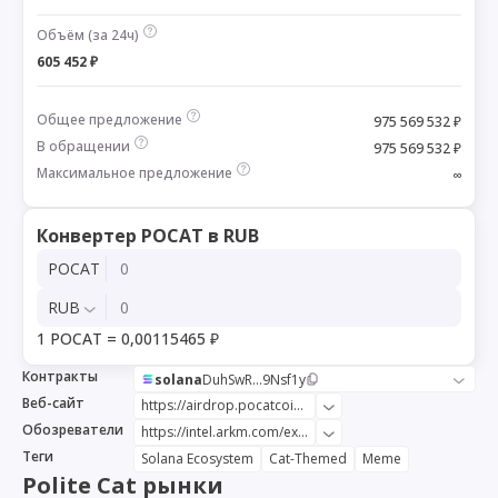
Объём (за 24ч)
605 452 ₽
Общее предложение
975 569 532 ₽
В обращении
975 569 532 ₽
Максимальное предложение
∞
Конвертер POCAT в RUB
POCAT
RUB
1 POCAT = 0,00115465 ₽
Контракты
solana
DuhSwR...9Nsf1y
Веб-сайт
https://airdrop.pocatcoin.com/
Обозреватели
https://intel.arkm.com/explorer/token/polite-cat
Теги
Solana Ecosystem
Cat-Themed
Meme
Polite Cat рынки