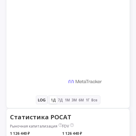
1Д
7Д
1М
3М
6М
1Г
Все
LOG
Статистика POCAT
Рыночная капитализация
FDV
1 126 440 ₽
1 126 440 ₽