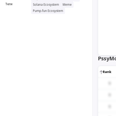
Теги
Solana Ecosystem
Meme
Pump.fun Ecosystem
PssyM
Rank
1
1
1