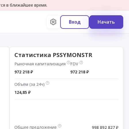
тся в ближайшее время.
Вход
Начать
Статистика PSSYMONSTR
Рыночная капитализация
FDV
972 218 ₽
972 218 ₽
Объём (за 24ч)
124,85 ₽
Общее предложение
998 892 827 ₽