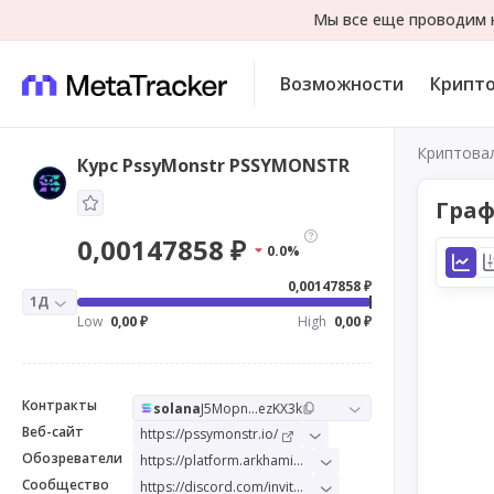
Мы все еще проводим н
Возможности
Крипт
Криптова
Курс PssyMonstr PSSYMONSTR
Граф
0,00147858 ₽
0.0%
0,00147858 ₽
1Д
Low
0,00 ₽
High
0,00 ₽
Контракты
solana
J5Mopn...ezKX3k
Веб-сайт
https://pssymonstr.io/
Обозреватели
https://platform.arkhamintelligence.com/explorer/token/pssymonstr
Сообщество
https://discord.com/invite/mAknBXpMMX