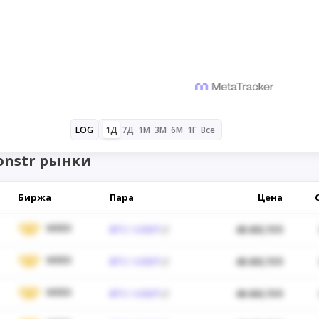
1Д
7Д
1М
3М
6М
1Г
Все
LOG
onstr рынки
Биржа
Пара
Цена
WEEX
BTC / USDT
48 430,70 $
WEEX
BTC / USDT
48 430,70 $
WEEX
BTC / USDT
48 430,70 $