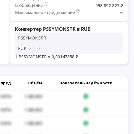
В обращении
998 892 827 ₽
Максимальное предложение
∞
Конвертер PSSYMONSTR в RUB
PSSYMONSTR
RUB
1 PSSYMONSTR = 0,00147858 ₽
Спред
Объём
Показатель надёжности
0.01%
1 285,06 $
0.01%
1 285,06 $
0.01%
1 285,06 $