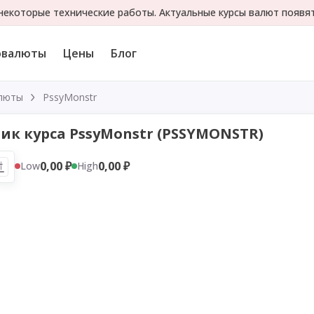
екоторые технические работы. Актуальные курсы валют появя
овалюты
Цены
Блог
люты
PssyMonstr
ик курса PssyMonstr (PSSYMONSTR)
0,00 ₽
0,00 ₽
Low
High