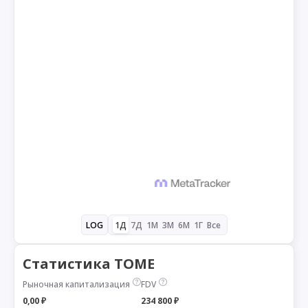
1Д
7Д
1М
3М
6М
1Г
Все
LOG
Статистика TOME
Рыночная капитализация
FDV
0,00 ₽
234 800 ₽