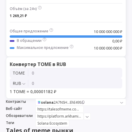
Объём (за 24ч)
1 269,21 ₽
Общее предложение
10 000 000 000 ₽
В обращении
0,00 ₽
Максимальное предложение
10 000 000 000 ₽
Конвертер TOME в RUB
TOME
RUB
1 TOME = 0,00001182 ₽
Контракты
solana
2A7NSH...EhE49S
Веб-сайт
https://talesofmeme.com/
Обозреватели
https://platform.arkhamintelligence.com/explorer/token/tales-of-meme
Теги
Solana Ecosystem
Tales of meme рынки