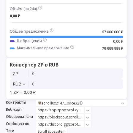
Объём (за 24ч)
0,00 ₽
Общее предложение
67 000 000 ₽
В обращении
0,00 ₽
Максимальное предложение
79 999 999 ₽
Конвертер ZP в RUB
ZP
RUB
1 ZP = 0,00 ₽
Контракты
scroll
0x2147...0dce32
Веб-сайт
https://app.zprotocol.xyz/
Обозреватели
https://blockscout.scroll.io/token/0x2147a89fb4608752807216d5070471c09a0dce32/token-transfers
Сообщество
https://discord.gg/zprotocolxyz
Теги
Scroll Ecosystem