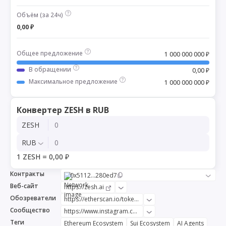
Объём (за 24ч)
0,00 ₽
Общее предложение
1 000 000 000 ₽
В обращении
0,00 ₽
Максимальное предложение
1 000 000 000 ₽
Конвертер ZESH в RUB
ZESH
RUB
1 ZESH = 0,00 ₽
Контракты
0x5112...280ed7
Веб-сайт
https://zesh.ai
Обозреватели
https://etherscan.io/token/0x51129dad3db1c28d693616308ae1062e43280ed7
Сообщество
https://www.instagram.com/ZeshApps
Теги
Ethereum Ecosystem
Sui Ecosystem
AI Agents