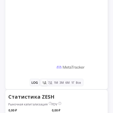
1Д
7Д
1М
3М
6М
1Г
Все
LOG
Статистика ZESH
Рыночная капитализация
FDV
0,00 ₽
0,00 ₽