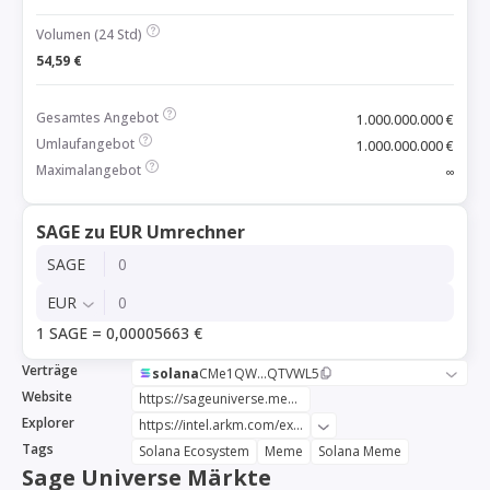
Volumen (24 Std)
54,59 €
Gesamtes Angebot
1.000.000.000 €
Umlaufangebot
1.000.000.000 €
Maximalangebot
∞
SAGE zu EUR Umrechner
SAGE
EUR
1 SAGE = 0,00005663 €
Verträge
solana
CMe1QW...QTVWL5
Website
https://sageuniverse.meme/
Explorer
https://intel.arkm.com/explorer/token/sage-universe
Tags
Solana Ecosystem
Meme
Solana Meme
Sage Universe Märkte