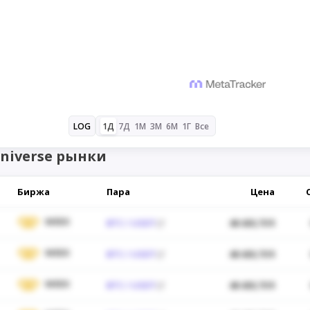
1Д
7Д
1М
3М
6М
1Г
Все
LOG
Universe рынки
Биржа
Пара
Цена
WEEX
BTC / USDT
48 430,70 $
WEEX
BTC / USDT
48 430,70 $
WEEX
BTC / USDT
48 430,70 $