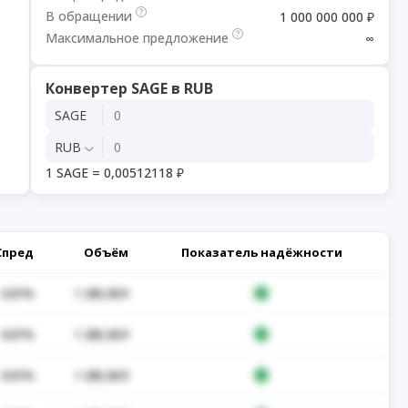
В обращении
1 000 000 000 ₽
Максимальное предложение
∞
Конвертер SAGE в RUB
SAGE
RUB
1 SAGE = 0,00512118 ₽
Спред
Объём
Показатель надёжности
0.01%
1 285,06 $
0.01%
1 285,06 $
0.01%
1 285,06 $