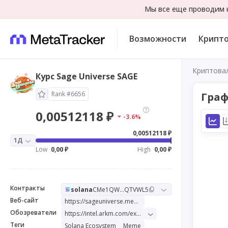
Мы все еще проводим н
Возможности
Крипт
Криптова
Курс Sage Universe SAGE
Rank #6656
Граф
0,00512118 ₽
-3.6%
0,00512118 ₽
1Д
Low
0,00 ₽
High
0,00 ₽
Контракты
solana
CMe1QW...QTVWL5
Веб-сайт
https://sageuniverse.meme/
Обозреватели
https://intel.arkm.com/explorer/token/sage-universe
Теги
Solana Ecosystem
Meme