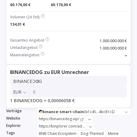
60.176,00 €
60.176,00 €
Volumen (24 Std)
134,01 €
Gesamtes Angebot
1.000.000.000 €
Umlaufangebot
1.000.000.000 €
Maximalangebot
∞
BINANCEDOG zu EUR Umrechner
BINANCEDOG
EUR
1 BINANCEDOG = 0,00006058 €
Verträge
binance-smart-chain
0x1c45...4bc81c
Website
https://binancedog.vip/
Explorer
https://binplorer.com/address/0x1c45366641014069114c78962bdc371f534bc81c
Tags
BNB Chain Ecosystem
Dog-Themed
Meme