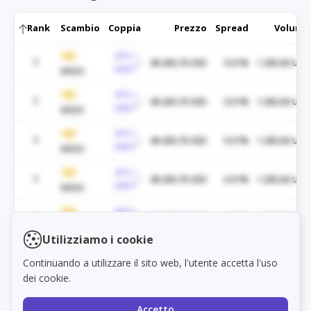
Rank
Scambio
Coppia
Prezzo
Spread
Volume
BTC /
1
48.430,70 USD
0.01%
1.285,06 USD
USDT
WEEX
BTC /
1
48.430,70 USD
0.01%
1.285,06 USD
USDT
WEEX
BTC /
1
48.430,70 USD
0.01%
1.285,06 USD
USDT
WEEX
BTC /
1
48.430,70 USD
0.01%
1.285,06 USD
USDT
WEEX
BTC /
1
48.430,70 USD
0.01%
1.285,06 USD
Load markets
USDT
WEEX
Utilizziamo i cookie
BTC /
1
48.430,70 USD
0.01%
1.285,06 USD
Continuando a utilizzare il sito web, l'utente accetta l'uso
USDT
WEEX
dei cookie.
BTC /
1
48.430,70 USD
0.01%
1.285,06 USD
USDT
WEEX
Accetto