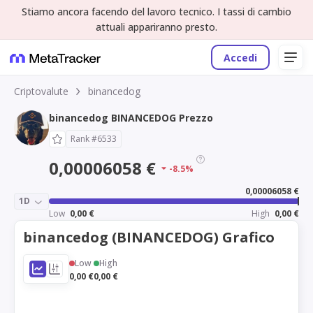
Stiamo ancora facendo del lavoro tecnico. I tassi di cambio
attuali appariranno presto.
Accedi
Criptovalute
binancedog
binancedog BINANCEDOG Prezzo
Rank #6533
0,00006058 €
-8.5%
0,00006058 €
1D
Low
0,00 €
High
0,00 €
binancedog (BINANCEDOG) Grafico
Low
High
0,00 €
0,00 €