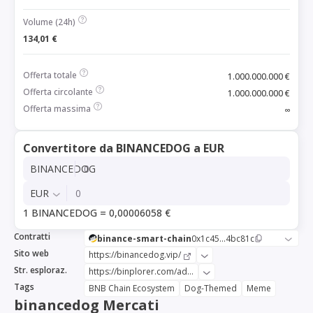
Volume (24h)
134,01 €
Offerta totale
1.000.000.000 €
Offerta circolante
1.000.000.000 €
Offerta massima
∞
Convertitore da BINANCEDOG a EUR
BINANCEDOG
EUR
1 BINANCEDOG = 0,00006058 €
Contratti
binance-smart-chain
0x1c45...4bc81c
Sito web
https://binancedog.vip/
Str. esploraz.
https://binplorer.com/address/0x1c45366641014069114c78962bdc371f534bc81c
Tags
BNB Chain Ecosystem
Dog-Themed
Meme
binancedog Mercati